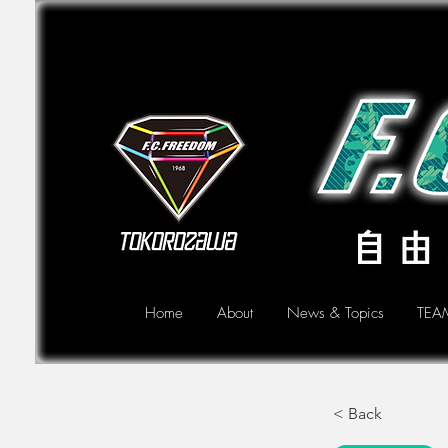
Home
About
News & Topics
TEA
< Back