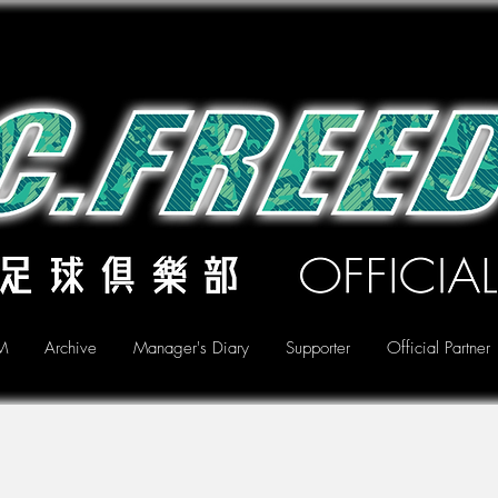
M
Archive
Manager's Diary
Supporter
Official Partner