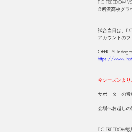
F.C.FREEDOM
@所沢高校グラ
試合当日は、F.C.
アカウントのフ
OFFICIAL Instagr
https://www.ins
今シーズンより
サポーターの皆
会場へお越しの
F.C.FREE