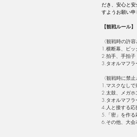
だき、安心と安
すようお願い申
【観戦ルール】
〈観戦時の許容
1.横断幕、ビッ
2.拍手、手拍子 
3.タオルマフ
〈観戦時に禁止
1.マスクなしで
2.太鼓、メガホ
3.タオルマフ
4.人と接する応
5.「密」を作る
6.その他、大