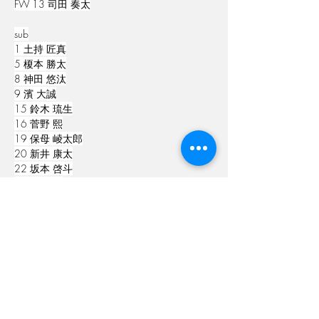
FW 13 司田 奏太
sub
1 土持 匠真
5 榎本 勝太
8 神田 悠汰
9 濱 大誠
15 鈴木 琉生
16 菅野 熙
19 保母 崚太郎
20 新井 康太
22 坂本 啓斗
24 山田 輝
25 関口 慶紀
選手交代
後半12分 14清水→22坂本
後半12分 26菊岡→5榎本
後半16分 13司田→8神田
後半34分 6塚田→24山田輝
Previous
Next
後半34分 2福田→15鈴木