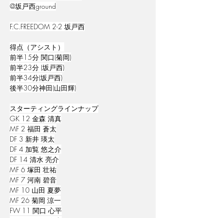
@坂戸西ground
F.C.FREEDOM 2-2 坂戸西
得点（アシスト）
前半15分 関口(菊岡)
前半23分 (坂戸西)
前半34分(坂戸西)
後半30分神田(山田輝)
スターティングラインナップ
GK 12 金森 清真
MF 2 福田 蒼太
DF 3 新井 瑛太
DF 4 加覧 悠之介
DF 14 清水 亮介
MF 6 塚田 壮祐
MF 7 河南 碧音
MF 10 山田 夏夢
MF 26 菊岡 涼一
FW 11 関口 心平