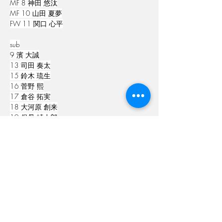
MF 8 神田 悠汰
MF 10 山田 夏夢
FW 11 関口 心平
sub
9 濱 大誠
13 司田 奏太
15 鈴木 琉生
16 菅野 熙
17 倉谷 拓実
18 大河原 創来
19 保母 崚太郎
20 新井 康太
21 田中 龍之介
26 菊岡 涼一
選手交代
後半0分
6塚田→26菊岡
Previous
Next
14清水→15鈴木