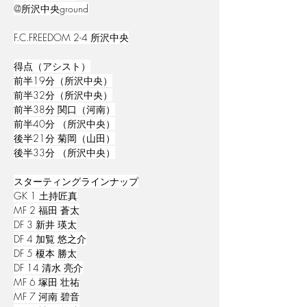
@所沢中央ground
F.C.FREEDOM 2-4 所沢中央
得点（アシスト）
前半19分（所沢中央）
前半32分（所沢中央）
前半38分 関口（河南）
前半40分 （所沢中央）
後半21分 菊岡（山田）
後半33分 （所沢中央）
スターティングラインナップ
GK 1 土持匠真
MF 2 福田 蒼太
DF 3 新井 瑛太
DF 4 加覧 悠之介
DF 5 榎本 勝太
DF 14 清水 亮介
MF 6 塚田 壮祐
MF 7 河南 碧音