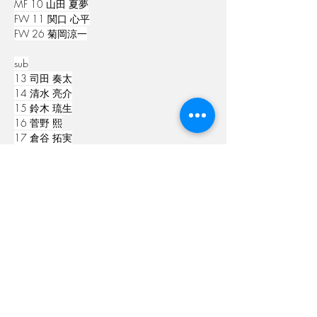
MF 10 山田 夏夢
FW 11 関口 心平
FW 26 菊岡涼一
sub
13 司田 奏太
14 清水 亮介
15 鈴木 琉生
16 菅野 熙
17 倉谷 拓実
18 大河原 創来
19 保母 崚太郎
20 新井 康太
交代
前半15分 26菊岡→15鈴木
後半0分 9濱→8神田
Previous
Next
後半22分 5榎本→13司田