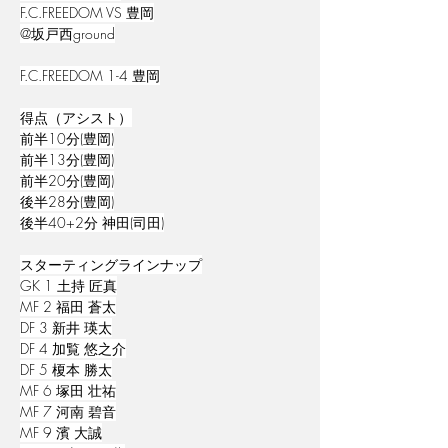
F.C.FREEDOM VS 豊岡
@坂戸西ground
F.C.FREEDOM 1-4 豊岡
得点（アシスト）
前半10分(豊岡)
前半13分(豊岡)
前半20分(豊岡)
後半28分(豊岡)
後半40+2分 神田(司田)
スターティングラインナップ
GK 1 土持 匠真
MF 2 福田 蒼太
DF 3 新井 瑛太
DF 4 加覧 悠之介
DF 5 榎本 勝太
MF 6 塚田 壮祐
MF 7 河南 碧音
MF 9 濱 大誠