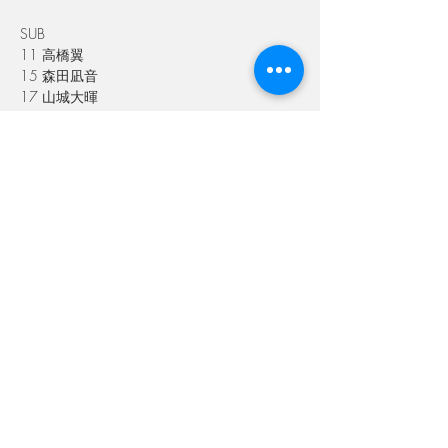
SUB
11 高橋翼
15 森田凪音
17 山城大暉
18 佐藤優成
22 徳永櫂
24 丸山天我
選手交代
後半0分 9 新井瑛太→ 6 寺嶋凛太
後半0分 12 竹内慎哉→ 23 大野一真
後半0分 19 鈴木勢直→ 17 山城大暉
後半0分 20 阪井鼓太郎→ 15 森田凪音
後半0分 23 大野一真→ 22 徳永櫂
後半0分 29 福田蒼太→ 24 丸山天我
後半
0
分
 47 
山田夏夢
→ 18 
佐藤優成
Previous
Next
本日はご声援ありがとうございました。