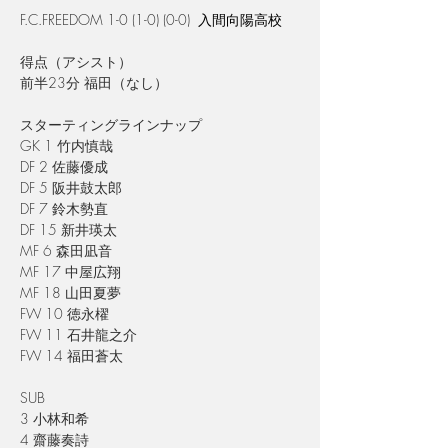
F.C.FREEDOM 1-0
 (1-0) (0-0)  
入間向陽高校
得点（アシスト）
前半
23
分 福田（なし）
スターティングラインナップ
GK 1 竹内慎哉
DF 2 佐藤優成
DF 5 阪井鼓太郎
DF 7 鈴木勢直
DF 15 新井瑛太
MF 6 森田凪音
MF 17 中屋広翔
MF 18 山田夏夢
FW 10 徳永櫂
FW 11 石井龍之介
FW 14 福田蒼太
SUB
3 小林和希
4 齋藤奏詩