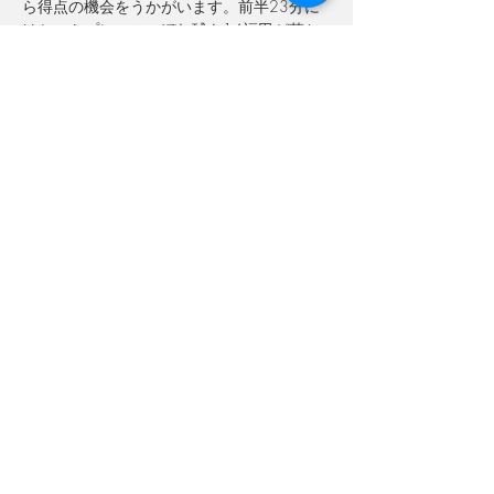
ら得点の機会をうかがいます。前半23分に
はセットプレーのこぼれ球を
14福田が落ち
着いてシュートを決めて先制。その後は相手
のショートカウンターにも耐えながら1-0で
リードして前半を折り返します。
後半は立ち
上がりから相手DFの背後のスペースを狙っ
た展開でチャンスを作り出し、
10徳永のク
ロスを11石井が合わせるも決めきれず。そ
の後も決定的な場面を何度か作り出しました
が追加点はならず。終盤は落ち着いてボール
を保持しながら相手に決定機を作らせずにそ
のまま試合終了。
1-0で勝利することができ
ました。
2023秋季大会は2勝1分0敗の勝ち点7の負
けなしで終えることができました。19日時
点で暫定首位となり、最終節の他チームの結
果を待つこととなりました。
本日は多くのご声援ありがとうございまし