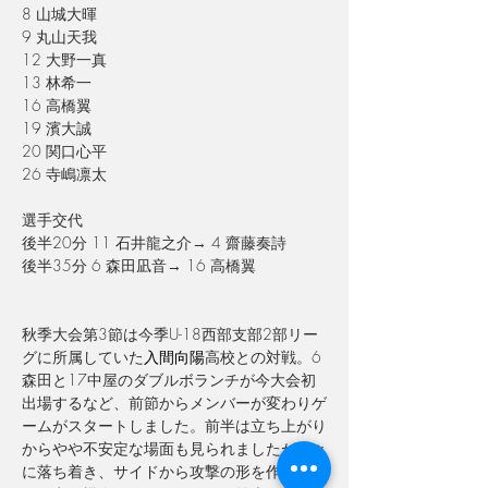
8 山城大暉
9 丸山天我
12 大野一真
13 林希一
16 高橋翼
19 濱大誠
20 関口心平
26 
寺嶋凛太
選手交代
後半20分 11 石井龍之介→ 4 齋藤奏詩
後半
35
分
 6 
森田凪音
→ 16 
高橋翼
秋季大会第3節は今季U-18西部支部2部リー
グに所属していた
入間向陽
高校との対戦。
6
森田と17中屋のダブルボランチが今大会初
出場するなど、前節からメンバーが変わりゲ
ームがスタートしました。
前半は立ち上がり
からやや不安定な場面も見られましたが徐々
に落ち着き、サイドから攻撃の形を作りなが