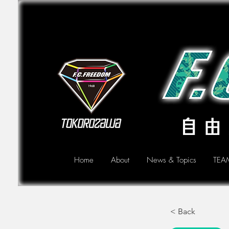
Home
About
News & Topics
TEA
< Back