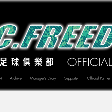
M
Archive
Manager's Diary
Supporter
Official Partner