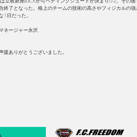
には立教新座のCKからヘディングシュートが決まり
0-2。
その後
合終了となった。格上のチームの技術の高さやフィジカルの強
な
1
日だった。
マネージャー永沢
声援ありがとうございました。
s