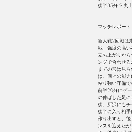
後半35分 9 丸
マッチレポート
新人戦2回戦は
戦。強度の高い
立ち上がりから
ングで合わせる
までの形は見ら
は、個々の能力
粘り強い守備で
前半20分にゲ
の伸ばした足
に
後、所沢にもチ
後半に入り相手
作り出すと、後
ンスを迎えたが