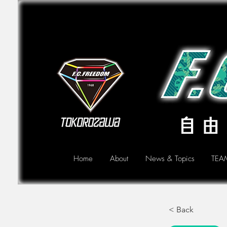
Home
About
News & Topics
TEA
< Back