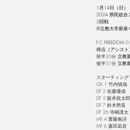
1月14日（日）
2024 県民
2回戦
@立教大学新座
F.C.FREEDOM
 0-
⁡得点（アシスト
前半20分 
立教
後半31分 
立教
スターティング
GK 1 竹内慎哉
DF 2 佐藤優成
DF 5 阪井鼓太
DF 7 鈴木勢直
DF 26 寺嶋凛太
MF 
4 齋藤奏詩
MF 6 森田凪音