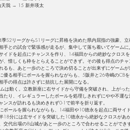
山天我 → 15 新井瑛太
来季S2リーグからS1リーグに昇格を決めた県内屈指の強豪、
相手との試合で緊張感が走るが、集中して落ち着いてゲームに
サイドを起点にチャンスを作り、
14福田からの絶妙なクロスを
が、惜しくも枠をとらえることができず。その後も
得点のチャ
れるも、あと一歩のところで決め切ることが出来ずにゲームが
に優る相手にボールを握られながらも、
5阪井と
26寺嶋のCB
相手の得点は許さずに拮抗した展開になる。
ームは動く。立教新座に右サイドから守備を突破され、上がっ
当たり、イレギュラーしたボールを処理しきれずにやや不運な
ャンスが訪れるも決めきれず0-1で前半を折り返す。
にボールを握られながらも、
14福田や10徳永を起点に
両サイ
半18分には左サイドを突破した
10徳永
から絶妙なクロスがあ
、交代出場の
8山城があと一歩のところで
合わせることができ