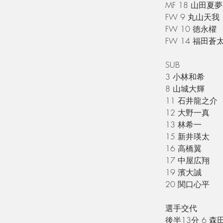
MF 18 山田夏夢
FW 9 丸山天我
FW 10 徳永櫂
FW 14 福田蒼
SUB
3 小林和希
8 山城大輝
11 石井龍之介
12 大野一真
13 林希一
15 新井瑛太
16 高橋翼
17 中屋広翔
19 濱大誠
20 関口心平
選手交代
後半13分 6 森