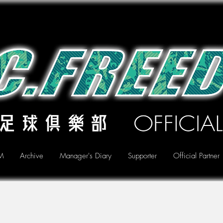
M
Archive
Manager's Diary
Supporter
Official Partner