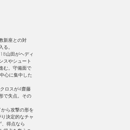
立教新座との対
入る。
18山田がヘディ
ンスやシュート
進む。守備面で
を中心に
集中した
たクロスが
4齋藤
形で失点。その
ドから攻撃の形を
がり決定的なチャ
ず、得点なら