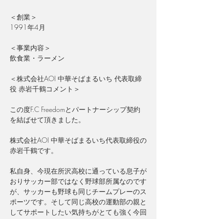
＜
創業
＞
1991年4月
＜
事業内容
＞
飲食業・ラーメン
＜
株式会社AOI 中華そばまるいち 代表取締
役 赤岩千鶴コメント
＞
この度F.C Freedomとパートナーシップ契約
を結ばせて頂きました。
株式会社AOI 中華そばまるいち代表取締役の
赤岩千鶴です。
私自身、今現在所沢高校に通っている息子が
おりサッカー部ではなく野球部所属なのです
が、サッカーも野球も同じチームプレーのス
ポーツです。そして同じ高校の運動部の親と
してサポートしたい気持ちがとても強く今回