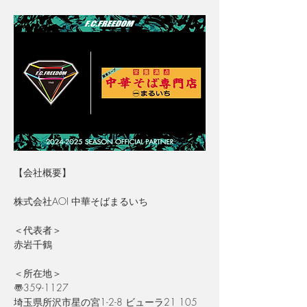
【会社概要】
株式会社AOI 中華そばまるいち
＜
代表者
＞
赤岩千鶴
＜
所在地
＞
〠359-1127
埼玉県所沢市星の宮1-2-8 ビューラ21 105