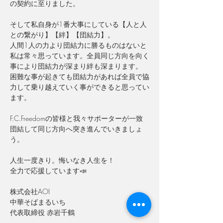
の契約に至りました。
そして私自身が1番大事にしている【人と人
との繋がり】【絆】【団結力】。
人間1人の力より団結力に勝るものはないと
私は常々思っています。全員同じ方向を向く
事により団結力が深まり絆も深まります。
困難な事が起きても団結力があれば全員で協
力して乗り越えていく事ができると思ってい
ます。
F.C.Freedomの皆様と我々サポーターが一致
団結して同じ方向へ突き進んでいきましょ
う。
人生一度きり。悔いなき人生を！
全力で応援しています📣
株式会社
AOI
中華そばまるいち
代表取締役 赤岩千鶴