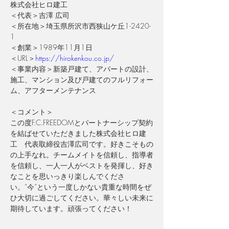
株式会社ヒロ建工
＜代表＞吉澤 広司
＜所在地＞埼玉県所沢市西狭山ケ丘1-2420-
1
＜創業＞1989年11月1日
＜URL＞
https://hirokenkou.co.jp/
＜事業内容＞新築戸建て、アパートの設計、
施工、マンション及び戸建てのフルリフォー
ム、アフターメンテナンス
＜コメント＞
この度F.C.FREEDOMとパートナーシップ契約
を結ばせていただきました株式会社ヒロ建
工　代表取締役吉澤広司です。好きこそもの
の上手なれ。チームメイトを信頼し、指導者
を信頼し、一人一人がベストを発揮し、好き
なことを思いっきり楽しんでくださ
い。”今”という一度しかない貴重な時間をぜ
ひ大切に過ごしてください。華々しい未来に
期待しています。頑張ってください！