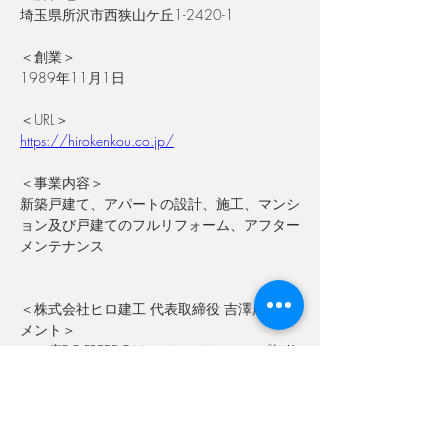
埼玉県所沢市西狭山ケ丘1-2420-1
＜創業＞
1989年11月1日
＜URL＞
https://hirokenkou.co.jp/
＜事業内容＞
新築戸建て、アパートの設計、施工、マンシ
ョン及び戸建てのフルリフォーム、アフター
メンテナンス
＜株式会社ヒロ建工 代表取締役 吉澤広司コ
メント＞
この度F.C.FREEDOMとパートナーシップ契約
を結ばせていただきました株式会社ヒロ建
工　代表取締役吉澤広司です。好きこそもの
の上手なれ。チームメイトを信頼し、指導者
を信頼し、一人一人がベストを発揮し、好き