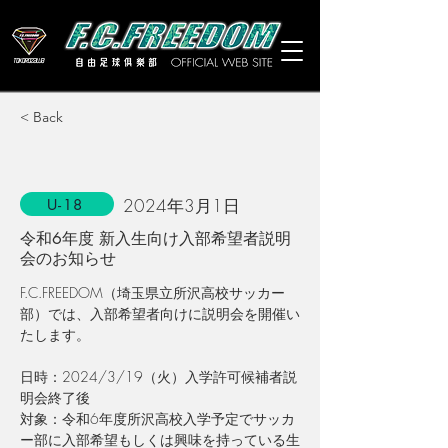
< Back
2024年3月1日
U-18
令和6年度 新入生向け入部希望者説明
会のお知らせ
F.C.FREEDOM（埼玉県立所沢高校サッカー
部）では、入部希望者向けに説明会を開催い
たします。
日時：2024/3/19（火）入学許可候補者説
明会終了後
対象：令和6年度所沢高校入学予定でサッカ
ー部に入部希望もしくは興味を持っている生