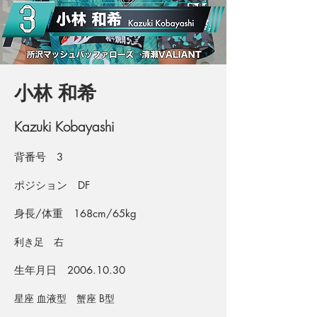
​小林 和希
Kazuki Kobayashi
​背番号 3
ポジション DF
身長/体重 168cm/65kg
利き足 右
生年月日
2006.10.30
星座 血液型 蟹座 B型