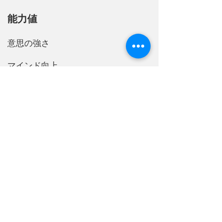
能力値
意思の強さ
​マインド向上
力
怪我耐性
謎の自信
判断力
世界史
必殺技 暴走