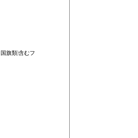
国旗類)含むフ