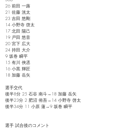
26 前田 一蕗
21 佐藤 洸太
23 吉田 悠剛
14 小野寺 啓太
17 北田 陽己
19 戸田 悠音
20 宮下 広大 
24 持田 大介 
9 坂巻 瞬平
15 有川 俠丞
16 小黒 輝匠
18 加藤 岳矢
選手交代
後半8分 25 石谷 南斗→18 加藤 岳矢
後半23分 2 肥沼 侑吾→14 小野寺 啓太
後半34分 11 小原 蓮→9 坂巻 瞬平
選手 試合後のコメント