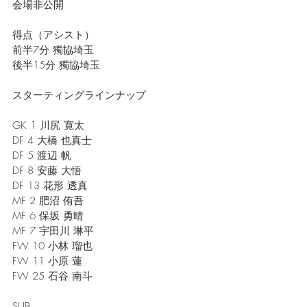
会場非公開
得点（アシスト）
前半7分 獨協埼玉
後半15分 獨協埼玉
スターティングラインナップ
GK 1 川尻 寛太
DF 4 大橋 也真士
DF 5 渡辺 帆
DF 8 安藤 大悟
DF 13 花形 透真
MF 2 肥沼 侑吾
MF 6 保坂 勇晴
MF 7 宇田川 琳平
FW 10 小林 瑠也
FW 11 小原 蓮
FW 25 石谷 南斗
SUB