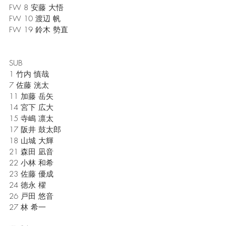
FW 8 安藤 大悟
FW 10 渡辺 帆
FW 19 鈴木 勢直
SUB
1 竹内 慎哉
7 佐藤 洸太
11 加藤 岳矢
14 宮下 広大
15 寺嶋 凛太
17 阪井 鼓太郎
18 山城 大輝
21 森田 凪音
22 小林 和希
23 佐藤 優成
24 徳永 櫂
26 戸田 悠音
27 林 希一