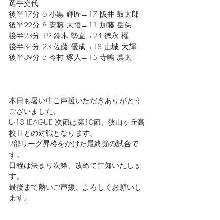
選手交代
後半17分 6 小黒 輝匠→17 阪井 鼓太郎
後半22分 8 安藤 大悟→11 加藤 岳矢
後半23分 19 鈴木 勢直→24 徳永 櫂
後半34分 23 佐藤 優成→18 山城 大輝
後半39分 5 今村 琢人→15 寺嶋 凛太
本日も暑い中ご声援いただきありがとう
ございました。
U-18 LEAGUE 次節は第10節、狭山ヶ丘高
校Ⅱとの対戦となります。
2部リーグ昇格をかけた最終節の試合で
す。
日程は決まり次第、改めて告知いたしま
す。
最後まで熱いご声援、よろしくお願いし
ます。