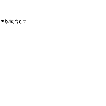
国旗類)含むフ