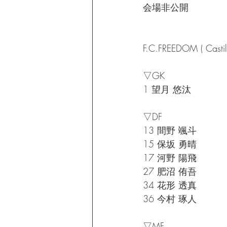
会場非公開
F.C.FREEDOM ( 
▽GK
1 望月 悠汰
▽DF
13 間野 颯斗
15 保坂 勇晴
17 河野 陽飛
27 肥沼 侑吾
34 花形 透真
36 今村 琢人
▽MF