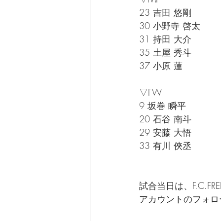
23 吉田 悠剛
30 小野寺 啓太
31 持田 大介
35 土屋 秀斗
37 小原 蓮
▽FW
9 坂巻 瞬平
20 石谷 南斗
29 安藤 大悟
33 有川 俠丞
試合当日は、F.C.FRE
アカウントのフォロ