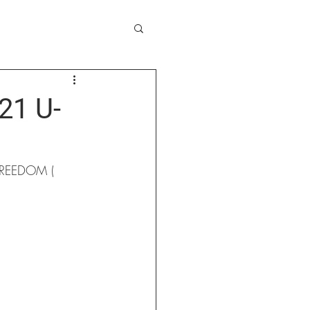
1 U-
EEDOM ( 