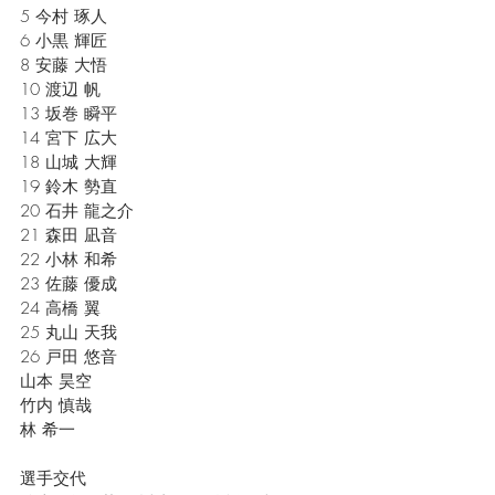
5 今村 琢人
6 小黒 輝匠
8 安藤 大悟
10 渡辺 帆
13 坂巻 瞬平
14 宮下 広大
18 山城 大輝
19 鈴木 勢直
20 石井 龍之介
21 森田 凪音
22 小林 和希
23 佐藤 優成
24 高橋 翼
25 丸山 天我
26 戸田 悠音
山本 昊空
竹内 慎哉
林 希一
選手交代