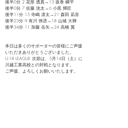
後半0分 2 花形 透真→13 坂巻 瞬平
後半0分 7 佐藤 洸太→6 小黒 輝匠
後半11分 15 寺嶋 凛太→21 森田 凪音
後半23分 9 有川 俠丞→18 山城 大輝
後半34分 11 加藤 岳矢→24 高橋 翼
本日は多くのサポーターの皆様にご声援
いただきありがとうございました。
U-18 LEAGUE 次節は、5月14日（土）に
川越工業高校との対戦となります。
ご声援、よろしくお願いいたします。