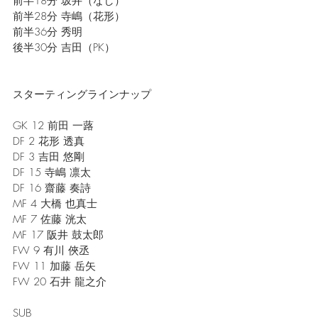
前半18分 坂井（なし）
前半28分 寺嶋（花形）
前半36分 秀明
後半30分 吉田（PK）
スターティングラインナップ
GK 12 前田 一蕗
DF 2 花形 透真
DF 3 吉田 悠剛
DF 15 寺嶋 凛太
DF 16 齋藤 奏詩
MF 4 大橋 也真士
MF 7 佐藤 洸太
MF 17 阪井 鼓太郎
FW 9 有川 俠丞
FW 11 加藤 岳矢
FW 20 石井 龍之介
SUB