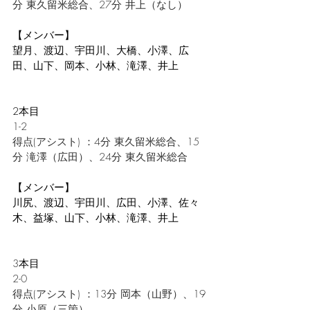
分
東久留米総合
、27分
 井上
（なし）
【メンバー】
望月、渡辺、宇田川、大橋、小澤、広
田、山下、岡本、小林、滝澤、井上
2本目
1-2
得点(アシスト) ：4分 
東久留米総合、15
分 
滝澤（広田）、24分 
東久留米総合
【メンバー】
川尻、渡辺、宇田川、広田、小澤、佐々
木、益塚、山下、小林、滝澤、井上
3
本目
2-0
得点(アシスト) ：13分 岡本（山野）、19
分 小原（三箇）