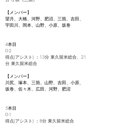
【メンバー】
望月、大橋、河野、肥沼、三箇、吉田、
宇田川、岡本、山野、小原、坂巻
4
本目
0-2
得点(アシスト) ：13分 
東久留米総合
、21
分 
東久留米総合
【メンバー】
川尻、塚本、三箇、山野、吉田、小原、
坂巻、佐々木、広田、河野、肥沼
5
本目
0-1
得点(アシスト) ：8分 
東久留米総合