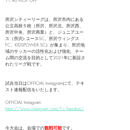
11:40 KICK OFF
所沢シティーリーグは、所沢市内にある
公立高校５校（所沢、所沢北、所沢西、
所沢中央、所沢商業）と、ジュニアユー
ス（所沢Jr.ユースSC、所沢ウィングス
FC、KIDSPOWER.SC）が集まり、所沢地
域のサッカーの活性化および強化、チー
ム間の交流を目的として2021年に新設さ
れたリーグ戦です。
試合当日はOFFICIAL Instagramにて、テキ
スト速報配信をいたします。
OFFICIAL Instagram
https://www.instagram.com/f.c.freedom/
今大会は、会場での
観戦可能
です。