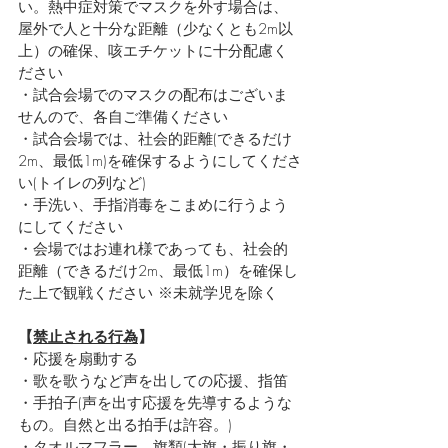
い。熱中症対策でマスクを外す場合は、
屋外で人と十分な距離（少なくとも2m以
上）の確保、咳エチケットに十分配慮く
ださい
・試合会場でのマスクの配布はございま
せんので、各自ご準備ください
・試合会場では、社会的距離(できるだけ
2m、最低1m)を確保するようにしてくださ
い(トイレの列など)
・手洗い、手指消毒をこまめに行うよう
にしてください
・会場ではお連れ様であっても、社会的
距離（できるだけ2m、最低1m）を確保し
た上で観戦ください ※未就学児を除く
【
禁止される行為
】
・応援を扇動する
・歌を歌うなど声を出しての応援、指笛
・手拍子(声を出す応援を先導するような
もの。自然と出る拍手は許容。)
・タオルマフラー、旗類(大旗・振り旗・