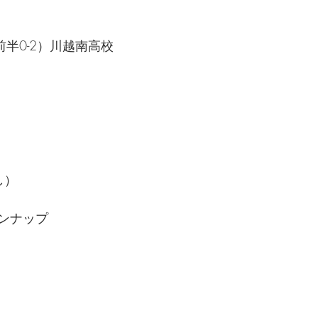
-3（前半0-2）川越南高校
し）
ンナップ