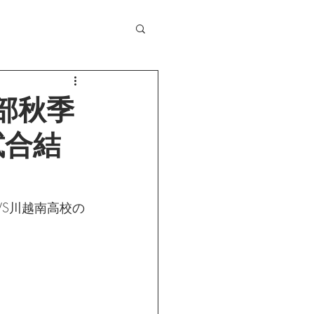
支部秋季
試合結
VS川越南高校の