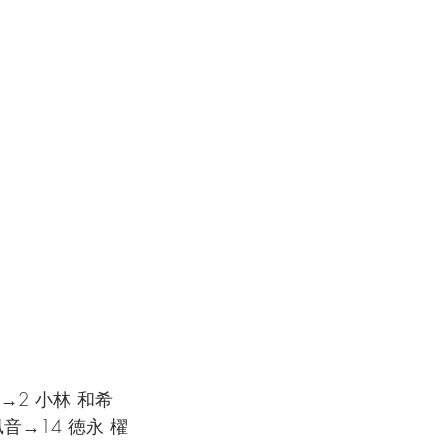
太→2 小林 和希
凪音→14 徳永 櫂