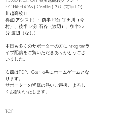
13:00 KICK OFF @川越高校グランド
F.C.FREEDOM
 ( 
Castilla
 )
 3-0（前半1-0） 
川越高校Ⅱ
得点(アシスト) ： 前半19分 宇田川（今
村）、後半17分 石谷（渡辺）、後半22
分 渡辺（なし）
本日も多くのサポーターの方にInstagramラ
イブ配信をご覧いただきありがとうござ
いました。
次節はTOP、Castilla共にホームゲームとな
ります。
サポーターの皆様の熱いご声援、よろし
くお願いいたします。
TOP