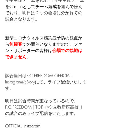
年生主体チームをTOP、1年生主体チーム
を
Castillaとしてチーム編成を組んで臨ん
でおり、
明日は２つの会場に分かれての
試合となります。
新型コロナウィルス感染症予防の観点か
ら
無観客
での開催となりますので、ファ
ン・サポーターの皆様は
会場での観戦は
できません
。
試合当日はF.C.FREEDOM OFFICIAL 
InstagramのStoryにて、ライブ配信いたしま
す。
明日は試合時間が重なっているので、
F.C.FREEDOM
 ( TOP )
 VS 立教新座高校Ⅱ
の試合のみライブ配信をいたします。
OFFICIAL Instagram