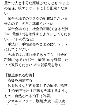
屋外で人と十分な距離(少なくとも2m以上)
の確保、咳エチケットに十分配慮くださ
い
・試合会場でのマスクの配布はございま
せんので、各自ご準備ください
・試合会場では、社会的距離(できるだけ
2m、最低1m)を確保するようにしてくださ
い(トイレの列など)
・手洗い、手指消毒をこまめに行うよう
にしてください
・会場ではお連れ様であっても、社会的
距離(できるだけ2m、最低1m)を確保した
上で観戦ください ※未就学児を除く
【
禁止される行為
】
・応援を扇動する
・歌を歌うなど声を出しての応援、指笛
・手拍子(声を出す応援を先導するような
もの。自然と出る拍手は許容。)
・タオルマフラー、旗類(大旗・振り旗・