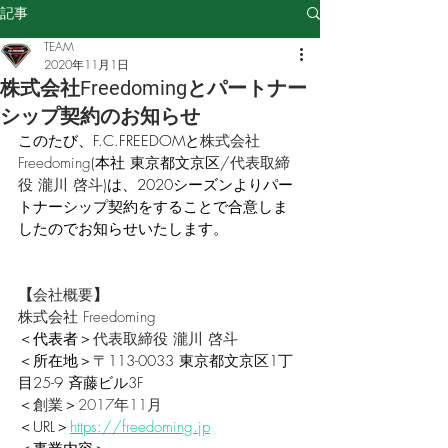
記事
TEAM
2020年11月1日
株式会社Freedomingとパートナー
シップ契約のお知らせ
このたび、F.C.FREEDOMと
株式会社
Freedoming
(本社 
東京都文京区
/
代表取締
役
瀧川 啓斗
)は、2020シーズンよりパー
トナーシップ契約をすることで合意しま
したのでお知らせいたします。
【
会社概要
】
株式会社 Freedoming
＜代表者＞
代表取締役
瀧川 啓斗
＜所在地＞
〒
113-0033
東京都文京区1丁
目25-9 斉藤ビル3F
＜
創業
＞
2017年11月
＜URL＞
https://freedoming.jp