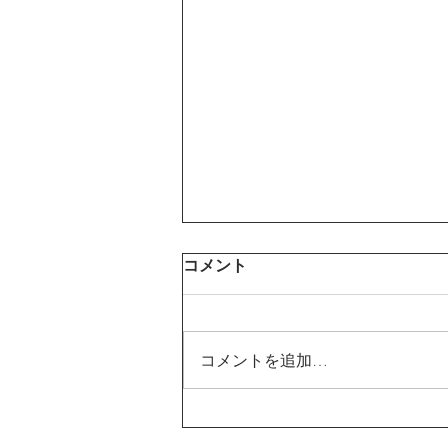
コメント
コメントを追加…
3/28（火）- 3/30（木）千葉
遠征