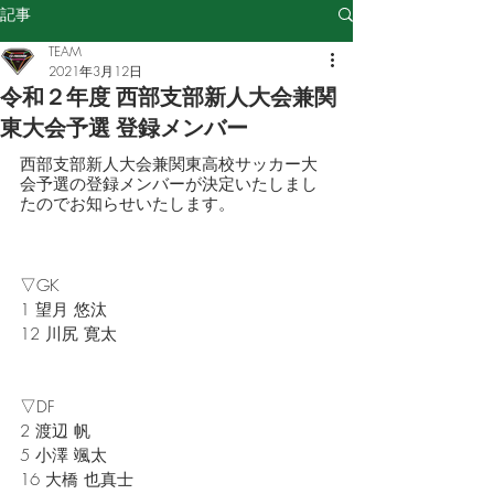
記事
TEAM
2021年3月12日
令和２年度 西部支部新人大会兼関
東大会予選 登録メンバー
西部支部新人大会兼関東高校サッカー大
会予選の登録メンバーが決定いたしまし
たのでお知らせいたします。
▽GK
1 望月 悠汰
12 川尻 寛太
▽DF
2 渡辺 帆
5 小澤 颯太
16 大橋 也真士