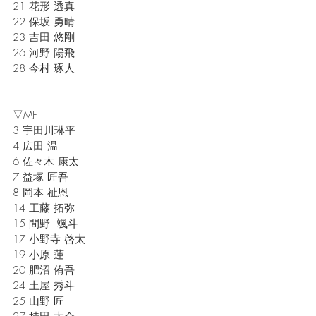
21 花形 透真
22 保坂 勇晴
23 吉田 悠剛
26 河野 陽飛
28 今村 琢人
▽MF
3 宇田川琳平
4 広田 温
6 佐々木 康太
7 益塚 匠吾
8 岡本 祉恩
14 工藤 拓弥
15 間野  颯斗
17 小野寺 啓太
19 小原 蓮
20 肥沼 侑吾
24 土屋 秀斗
25 山野 匠