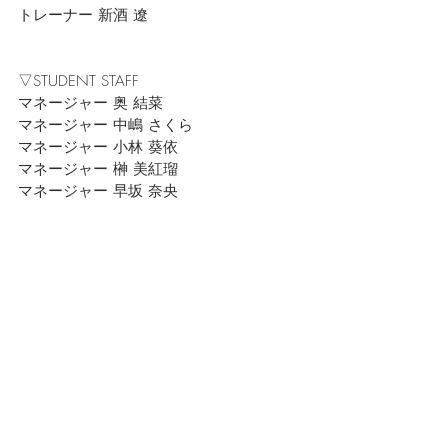
トレーナー 新酒 遼
▽STUDENT STAFF
マネージャー 奥 結菜
マネージャー 中嶋 さくら
マネージャー 小林 葵依
マネージャー 榊 美紅瑠
マネージャー 早坂 奈央