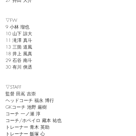
27 持田 大介
▽FW
9 小林 瑠也
10 山下 諒大
11 滝澤 真斗
13 三箇 道風
18 井上 風真
29 石谷 南斗
30 有川 俠丞
▽STAFF
監督 田嶌 吉崇
ヘッドコーチ 福永 博行
GKコーチ 池野 厳樹
コーチ 一ノ瀬 淳
コーチ/ホペイロ 藏本 祐也
トレーナー 青木 英助
トレーナー 飯塚​ 心